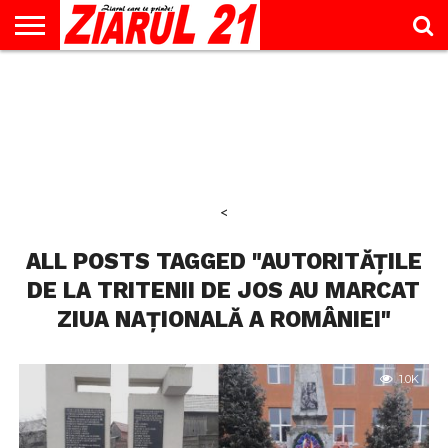
ACTUALITATE
INTERVIU
EDUCAŢIE
LIFESTYLE
OPINII
SPORT
ŞTIRI
UTILE
CONTACT
& TIMP
LIBER
<
ALL POSTS TAGGED "AUTORITĂȚILE
DE LA TRITENII DE JOS AU MARCAT
ZIUA NAȚIONALĂ A ROMÂNIEI"
1.0K