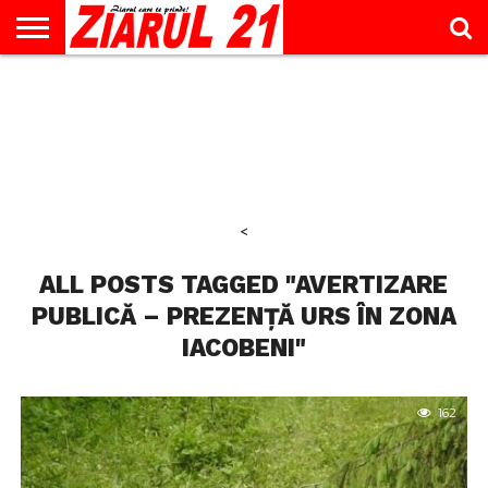
ACTUALITATE
INTERVIU
EDUCAŢIE
LIFESTYLE
OPINII
SPORT
ŞTIRI
UTILE
CONTACT
& TIMP
LIBER
<
ALL POSTS TAGGED "AVERTIZARE
PUBLICĂ – PREZENȚĂ URS ÎN ZONA
IACOBENI"
162