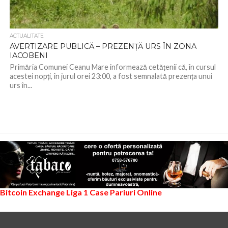
ACTUALITATE
AVERTIZARE PUBLICĂ – PREZENȚĂ URS ÎN ZONA
IACOBENI
Primăria Comunei Ceanu Mare informează cetățenii că, în cursul
acestei nopți, în jurul orei 23:00, a fost semnalată prezența unui
urs în...
Bitcoin Exchange
Liga 1
Case Pariuri Online