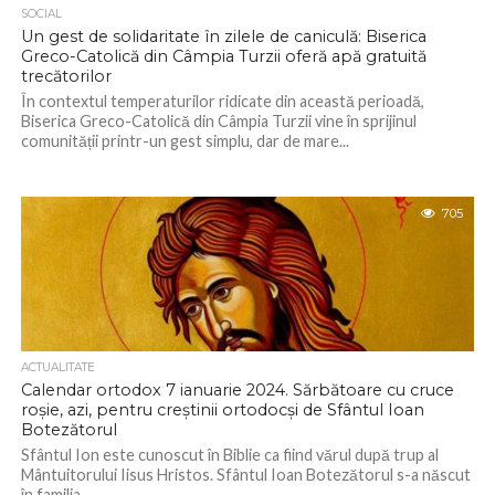
SOCIAL
Un gest de solidaritate în zilele de caniculă: Biserica
Greco-Catolică din Câmpia Turzii oferă apă gratuită
trecătorilor
În contextul temperaturilor ridicate din această perioadă,
Biserica Greco-Catolică din Câmpia Turzii vine în sprijinul
comunității printr-un gest simplu, dar de mare...
705
ACTUALITATE
Calendar ortodox 7 ianuarie 2024. Sărbătoare cu cruce
roșie, azi, pentru creștinii ortodocși de Sfântul Ioan
Botezătorul
Sfântul Ion este cunoscut în Biblie ca fiind vărul după trup al
Mântuitorului Iisus Hristos. Sfântul Ioan Botezătorul s-a născut
în familia...