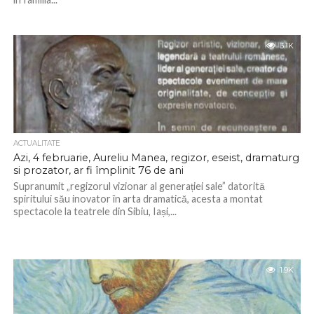
3.1K
ACTUALITATE
Azi, 4 februarie, Aureliu Manea, regizor, eseist, dramaturg
si prozator, ar fi împlinit 76 de ani
Supranumit „regizorul vizionar al generației sale” datorită
spiritului său inovator în arta dramatică, acesta a montat
spectacole la teatrele din Sibiu, Iași,...
1.9K