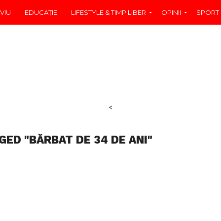
VIU
EDUCAŢIE
LIFESTYLE & TIMP LIBER
OPINII
SPORT
<
GED "BĂRBAT DE 34 DE ANI"