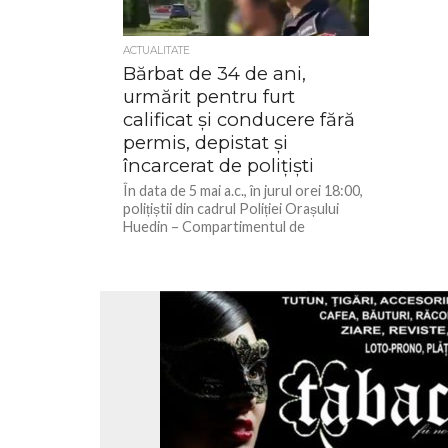
ACTUALITATE
Bărbat de 34 de ani,
urmărit pentru furt
calificat și conducere fără
permis, depistat și
încarcerat de polițiști
În data de 5 mai a.c., în jurul orei 18:00,
polițiștii din cadrul Poliției Orașului
Huedin – Compartimentul de
Investigații Criminale, în...