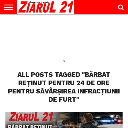
ACTUALITATE
INTERVIU
EDUCAŢIE
LIFESTYLE
OPINII
SPORT
ŞTIRI
UTILE
CONTACT
& TIMP
LIBER
<
ALL POSTS TAGGED "BĂRBAT
REȚINUT PENTRU 24 DE ORE
PENTRU SĂVÂRȘIREA INFRACȚIUNII
DE FURT"
131