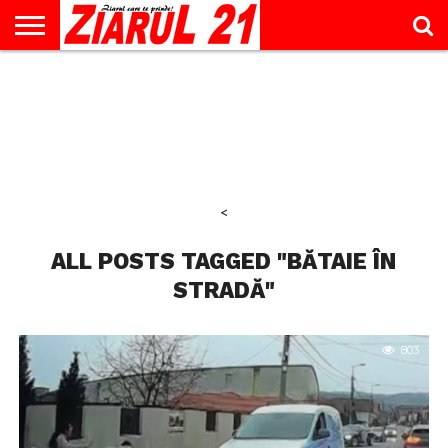
ACTUALITATE
INTERVIU
EDUCAŢIE
LIFESTYLE
OPINII
SPORT
ŞTIRI
UTILE
CONTACT
& TIMP
LIBER
<
ALL POSTS TAGGED "BĂTAIE ÎN
STRADĂ"
803