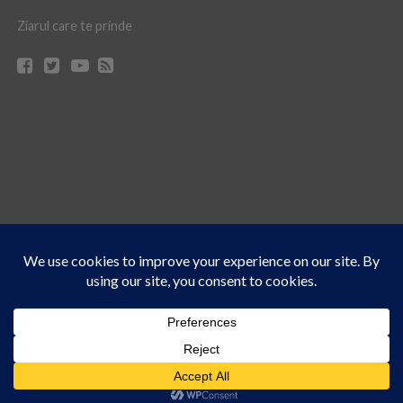
Ziarul care te prinde
Acest site folosește cookies. Navigând în continuare, vă exprimați acordul asupra folosirii
CONTACT
CLAUS WEB DESIGN & HOSTING
cookie-urilor.
Află mai multe
© Ziarul 21 Turda | Materialele de pe acest site pot fi preluate doar cu acordul
Am înțeles!
scris al reprezentanţilor publicaţiei Ziarul 21.