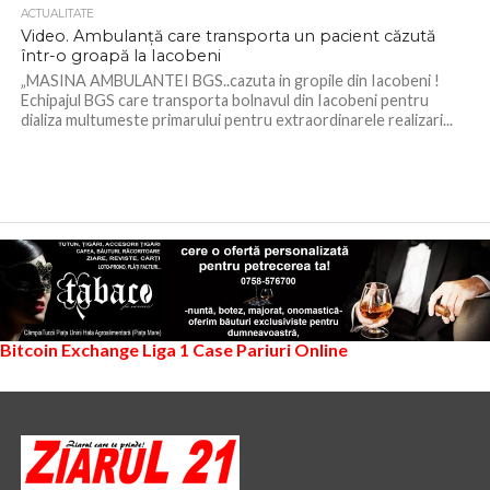
ACTUALITATE
Video. Ambulanță care transporta un pacient căzută
într-o groapă la Iacobeni
„MASINA AMBULANTEI BGS..cazuta in gropile din Iacobeni !
Echipajul BGS care transporta bolnavul din Iacobeni pentru
dializa multumeste primarului pentru extraordinarele realizari...
Bitcoin Exchange
Liga 1
Case Pariuri Online