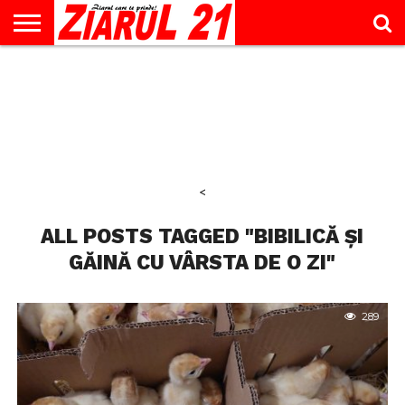
ACTUALITATE
INTERVIU
EDUCAŢIE
LIFESTYLE
OPINII
SPORT
ŞTIRI
UTILE
CONTACT
& TIMP
LIBER
<
ALL POSTS TAGGED "BIBILICĂ ȘI
GĂINĂ CU VÂRSTA DE O ZI"
289