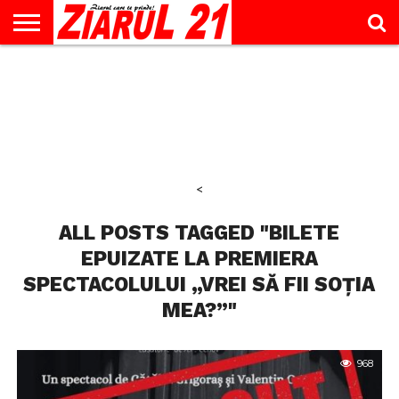
ACTUALITATE
INTERVIU
EDUCAŢIE
LIFESTYLE
OPINII
SPORT
ŞTIRI
UTILE
CONTACT
& TIMP
LIBER
<
ALL POSTS TAGGED "BILETE
EPUIZATE LA PREMIERA
SPECTACOLULUI „VREI SĂ FII SOȚIA
MEA?”"
968