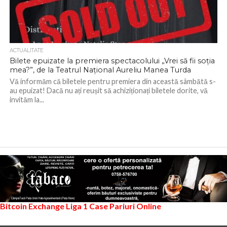
ACTUALITATE
Bilete epuizate la premiera spectacolului „Vrei să fii soția
mea?”, de la Teatrul Național Aureliu Manea Turda
Vă informăm că biletele pentru premiera din această sâmbătă s-
au epuizat! Dacă nu ați reușit să achiziționați biletele dorite, vă
invităm la...
Bitcoin Exchange
Liga 1
Case Pariuri Online