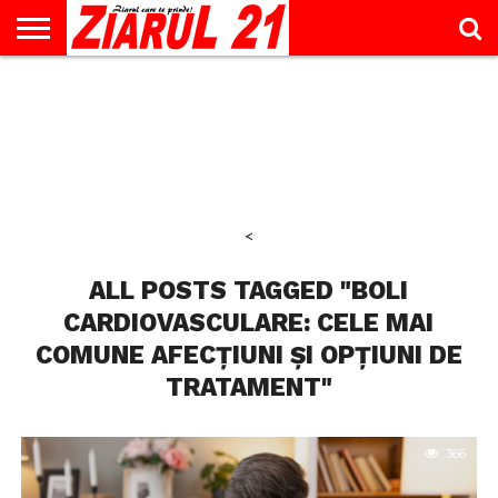
ACTUALITATE
INTERVIU
EDUCAŢIE
LIFESTYLE
OPINII
SPORT
ŞTIRI
UTILE
CONTACT
& TIMP
LIBER
<
ALL POSTS TAGGED "BOLI
CARDIOVASCULARE: CELE MAI
COMUNE AFECȚIUNI ȘI OPȚIUNI DE
TRATAMENT"
366