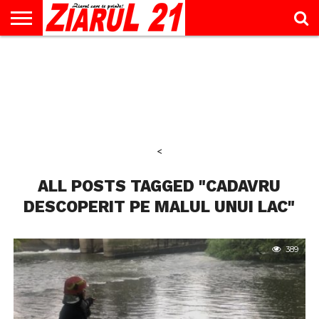
ACTUALITATE
INTERVIU
EDUCAŢIE
LIFESTYLE
OPINII
SPORT
ŞTIRI
UTILE
CONTACT
& TIMP
LIBER
<
ALL POSTS TAGGED "CADAVRU
DESCOPERIT PE MALUL UNUI LAC"
389