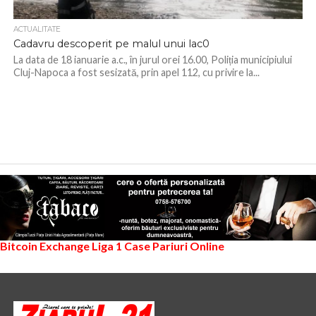
ACTUALITATE
Cadavru descoperit pe malul unui lac0
La data de 18 ianuarie a.c., în jurul orei 16.00, Poliția municipiului
Cluj-Napoca a fost sesizată, prin apel 112, cu privire la...
Bitcoin Exchange
Liga 1
Case Pariuri Online