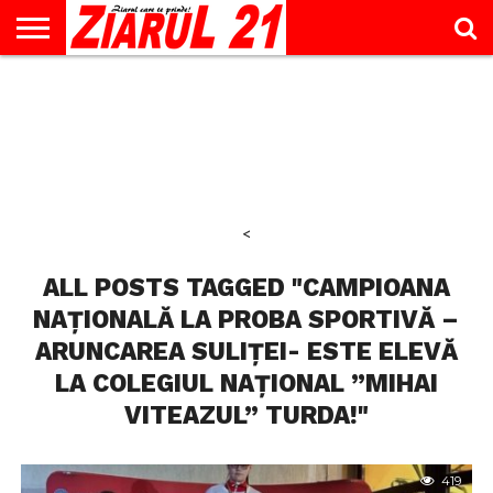
ACTUALITATE
INTERVIU
EDUCAŢIE
LIFESTYLE
OPINII
SPORT
ŞTIRI
UTILE
CONTACT
& TIMP
LIBER
<
ALL POSTS TAGGED "CAMPIOANA
NAȚIONALĂ LA PROBA SPORTIVĂ –
ARUNCAREA SULIȚEI- ESTE ELEVĂ
LA COLEGIUL NAȚIONAL ”MIHAI
VITEAZUL” TURDA!"
419