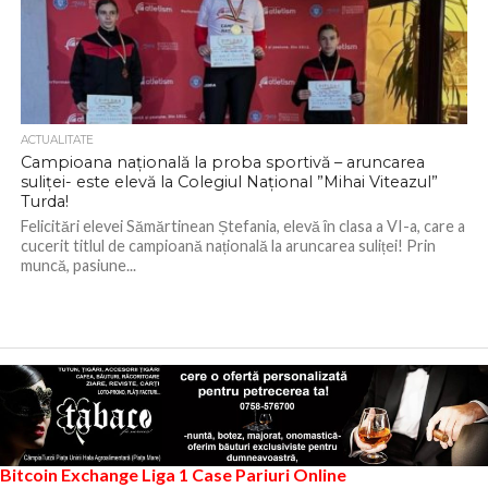
ACTUALITATE
Campioana națională la proba sportivă – aruncarea
suliței- este elevă la Colegiul Național ”Mihai Viteazul”
Turda!
Felicitări elevei Sămărtinean Ștefania, elevă în clasa a VI-a, care a
cucerit titlul de campioană națională la aruncarea suliței! Prin
muncă, pasiune...
Bitcoin Exchange
Liga 1
Case Pariuri Online