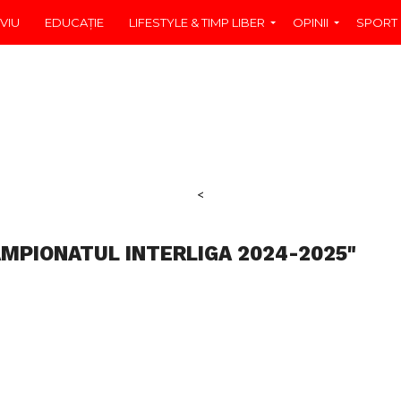
VIU
EDUCAŢIE
LIFESTYLE & TIMP LIBER
OPINII
SPORT
<
AMPIONATUL INTERLIGA 2024-2025"