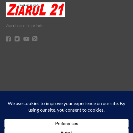
Ziarul care te prinde
Acest site folosește cookies. Navigând în continuare, vă exprimați acordul asupra folosirii