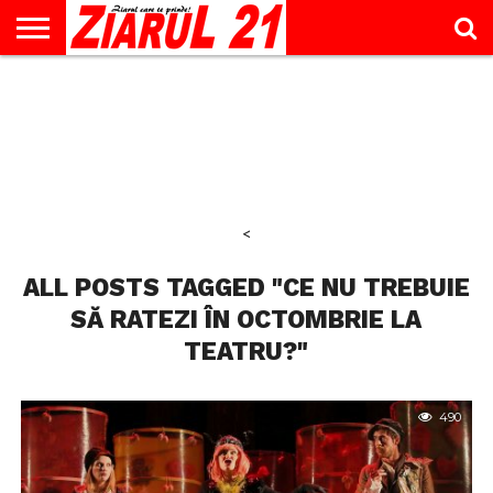
ACTUALITATE
INTERVIU
EDUCAŢIE
LIFESTYLE
OPINII
SPORT
ŞTIRI
UTILE
CONTACT
& TIMP
LIBER
<
ALL POSTS TAGGED "CE NU TREBUIE
SĂ RATEZI ÎN OCTOMBRIE LA
TEATRU?"
490