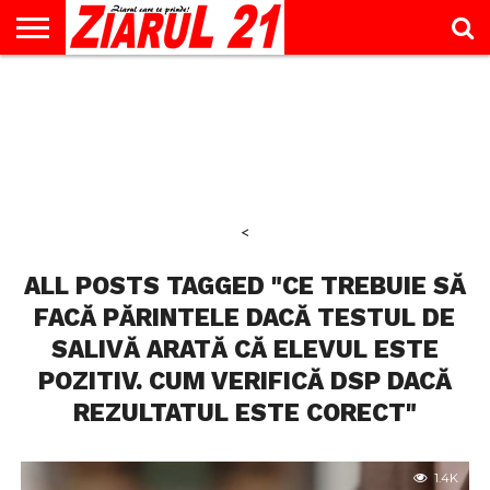
ACTUALITATE
INTERVIU
EDUCAŢIE
LIFESTYLE
OPINII
SPORT
ŞTIRI
UTILE
CONTACT
& TIMP
LIBER
<
ALL POSTS TAGGED "CE TREBUIE SĂ
FACĂ PĂRINTELE DACĂ TESTUL DE
SALIVĂ ARATĂ CĂ ELEVUL ESTE
POZITIV. CUM VERIFICĂ DSP DACĂ
REZULTATUL ESTE CORECT"
1.4K