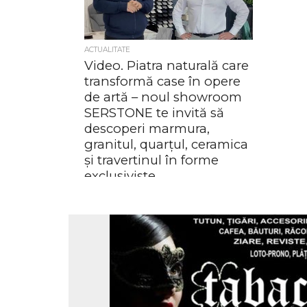
ACTUALITATE
Video. Piatra naturală care
transformă case în opere
de artă – noul showroom
SERSTONE te invită să
descoperi marmura,
granitul, quarțul, ceramica
și travertinul în forme
exclusiviste
Cu mult fast și multe personalități
prezente, s-a inaugurat cel mai
important showroom de piatră
naturală din zonă. SerStone, o
companie locală...