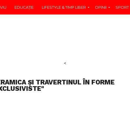
VIU
EDUCAŢIE
LIFESTYLE & TIMP LIBER
OPINII
SPORT
<
ERAMICA ȘI TRAVERTINUL ÎN FORME
XCLUSIVISTE"