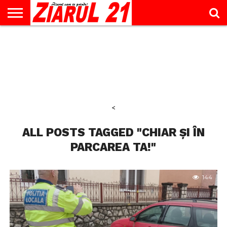
ACTUALITATE
INTERVIU
EDUCAŢIE
LIFESTYLE
OPINII
SPORT
ŞTIRI
UTILE
CONTACT
& TIMP
LIBER
<
ALL POSTS TAGGED "CHIAR ȘI ÎN
PARCAREA TA!"
144