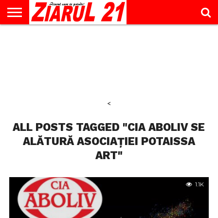
ACTUALITATE
INTERVIU
EDUCAŢIE
LIFESTYLE
OPINII
SPORT
ŞTIRI
UTILE
CONTACT
& TIMP
LIBER
<
ALL POSTS TAGGED "CIA ABOLIV SE
ALĂTURĂ ASOCIAȚIEI POTAISSA
ART"
1.1K