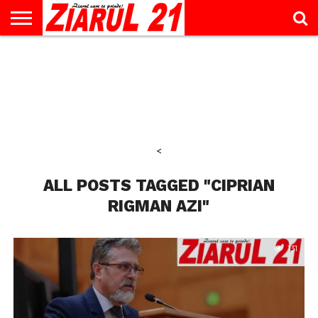
ACTUALITATE
INTERVIU
EDUCAŢIE
LIFESTYLE
OPINII
SPORT
ŞTIRI
UTILE
CONTACT
& TIMP
LIBER
<
ALL POSTS TAGGED "CIPRIAN
RIGMAN AZI"
131