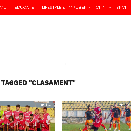
VIU
EDUCAŢIE
LIFESTYLE & TIMP LIBER
OPINII
SPORT
<
 TAGGED "CLASAMENT"
849
1.0K