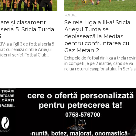
FOTBAL
tate şi clasament
Se reia Liga a III-a! Sticla
, seria 5. Sticla Turda
Arieşul Turda se
5
deplasează la Mediaş
pentru confruntarea cu
IV-a a ligii 3 de fotbal seria 5
iat cu remiza dintre Arieşul
Gaz Metan 2
iderul seriei, Fotbal Club...
Echipele de fotbal din liga a treia revi
în competiție pe 2 martie, când se va
relua returul campionatului. În Seria a.