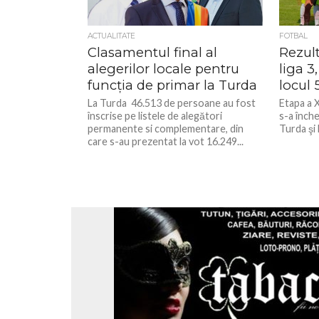
ACTUALITATE
FOTBAL
Clasamentul final al
Rezul
alegerilor locale pentru
liga 3
funcția de primar la Turda
locul 
La Turda 46.513 de persoane au fost
Etapa a X
înscrise pe listele de alegători
s-a înche
permanente si complementare, din
Turda şi l
care s-au prezentat la vot 16.249...