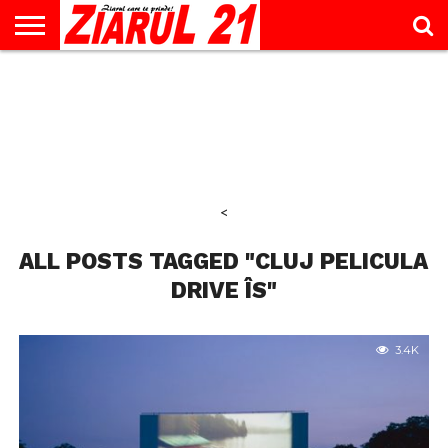
ACTUALITATE
INTERVIU
EDUCAŢIE
LIFESTYLE
OPINII
SPORT
ŞTIRI
UTILE
CONTACT
& TIMP
LIBER
<
ALL POSTS TAGGED "CLUJ PELICULA
DRIVE ÎS"
3.4K