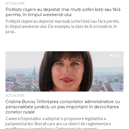
ACTUALITATE
Polițiștii clujeni au depistat mai mulți șoferi beți sau fără
permis, în timpul weekend-ului
Polițiștii clujeni au depistat mai mulți șoferi beți sau fără permis,
în timpul weekend-ului. De exemplu, la data de 8 octombrie, în
jurul...
662
ACTUALITATE
Cristina Burciu: Înfiinţarea consorţiilor administrative cu
personalitate juridică, un pas important în dezvoltarea
zonelor rurale
Camera Deputaților a adoptat o propunere legislativă a
parlamentarilor liberali care are ca obiect de reglementare
modificarea şi completarea Ordonanţei de urgenţă...