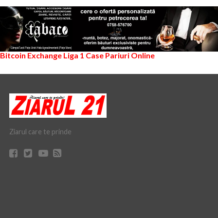
Bitcoin Exchange
Liga 1
Case Pariuri Online
Ziarul care te prinde