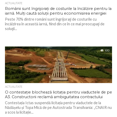
ACTUALITATE
Românii sunt îngrijoraţi de costurile la încălzire pentru la
iarnă. Mulți caută soluții pentru economisirea energiei
Peste 70% dintre români sunt îngrijoraţi de costurile cu
încălzirea în această iarnă, fiind din ce în ce mai preocupaţi de
soluţii...
610
ACTUALITATE
O contestație blochează licitația pentru viaductele de pe
A3. Constructorii reclamă ambiguitatea contractului
Contestația Ictas suspendă licitația pentru viaductele de la
Nădășelu și Topa Mică de pe Autostrada Transilvania: „CNAIR nu
a scos la licitație...