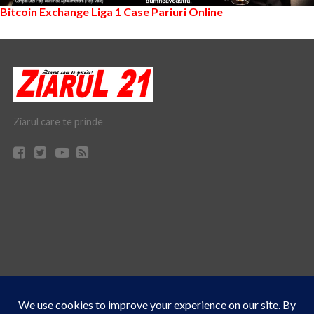
Bitcoin Exchange
Liga 1
Case Pariuri Online
Ziarul care te prinde