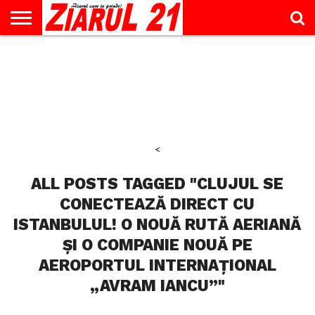
ACTUALITATE
INTERVIU
EDUCAŢIE
LIFESTYLE
OPINII
SPORT
ŞTIRI
UTILE
CONTACT
& TIMP
LIBER
<
ALL POSTS TAGGED "CLUJUL SE
CONECTEAZĂ DIRECT CU
ISTANBULUL! O NOUĂ RUTĂ AERIANĂ
ȘI O COMPANIE NOUĂ PE
AEROPORTUL INTERNAȚIONAL
„AVRAM IANCU”"