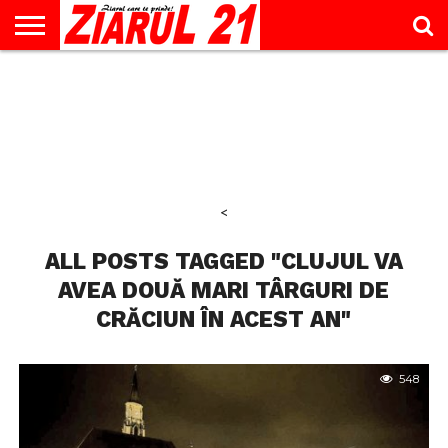
ACTUALITATE
INTERVIU
EDUCAŢIE
LIFESTYLE
OPINII
SPORT
ŞTIRI
UTILE
CONTACT
& TIMP
LIBER
<
ALL POSTS TAGGED "CLUJUL VA
AVEA DOUĂ MARI TÂRGURI DE
CRĂCIUN ÎN ACEST AN"
548