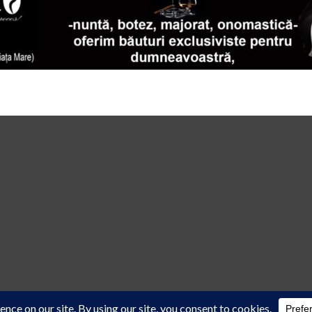
 law
cu acordul scris al reprezentanţilor