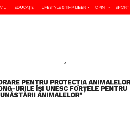
VIU
EDUCAŢIE
LIFESTYLE & TIMP LIBER
OPINII
SPORT
<
ORARE PENTRU PROTECȚIA ANIMALELO
 ONG-URILE ÎȘI UNESC FORȚELE PENTRU
UNĂSTĂRII ANIMALELOR"