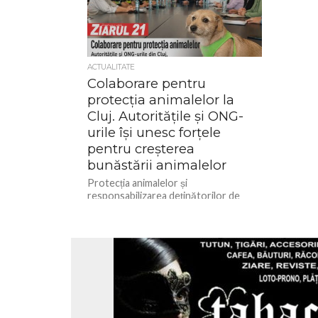
ACTUALITATE
Colaborare pentru
protecția animalelor la
Cluj. Autoritățile și ONG-
urile își unesc forțele
pentru creșterea
bunăstării animalelor
Protecția animalelor și
responsabilizarea deținătorilor de
animale au fost principalele teme
abordate în cadrul unei întâlniri de
lucru desfășurate la sediul
Inspectoratului...