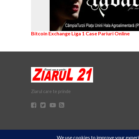
Bitcoin Exchange
Liga 1
Case Pariuri Online
Ziarul care te prinde
Cookie Consent plugin for the EU cookie
© Ziarul 21 Turda | Materialele de pe acest site pot fi preluate doar 