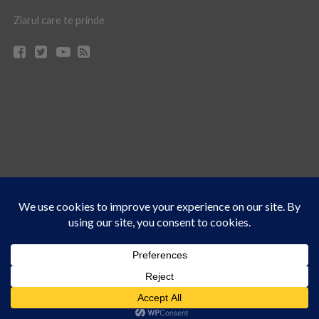
Ziarul care te prinde
Acest site folosește cookies. Navigând în continuare, vă exprimați acordul asupra folosirii
CONTACT
CLAUS WEB DESIGN & HOSTING
cookie-urilor.
Află mai multe
© Ziarul 21 Turda | Materialele de pe acest site pot fi preluate doar cu acordul
Am înțeles!
scris al reprezentanţilor publicaţiei Ziarul 21.