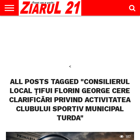
ACTUALITATE
INTERVIU
EDUCAŢIE
LIFESTYLE
OPINII
SPORT
ŞTIRI
UTILE
CONTACT
& TIMP
LIBER
<
ALL POSTS TAGGED "CONSILIERUL
LOCAL ȚIFUI FLORIN GEORGE CERE
CLARIFICĂRI PRIVIND ACTIVITATEA
CLUBULUI SPORTIV MUNICIPAL
TURDA"
187