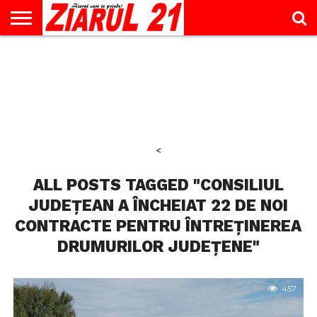
ACTUALITATE
INTERVIU
EDUCAŢIE
LIFESTYLE
OPINII
SPORT
ŞTIRI
UTILE
CONTACT
& TIMP
LIBER
<
ALL POSTS TAGGED "CONSILIUL
JUDEȚEAN A ÎNCHEIAT 22 DE NOI
CONTRACTE PENTRU ÎNTREȚINEREA
DRUMURILOR JUDEȚENE"
457