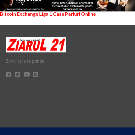
Bitcoin Exchange
Liga 1
Case Pariuri Online
Ziarul care te prinde