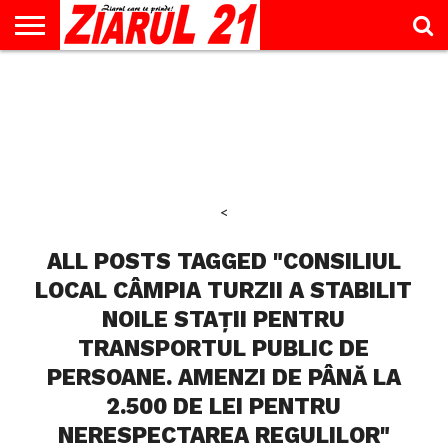
ACTUALITATE
INTERVIU
EDUCAŢIE
LIFESTYLE
OPINII
SPORT
ŞTIRI
UTILE
CONTACT
& TIMP
LIBER
<
ALL POSTS TAGGED "CONSILIUL
LOCAL CÂMPIA TURZII A STABILIT
NOILE STAȚII PENTRU
TRANSPORTUL PUBLIC DE
PERSOANE. AMENZI DE PÂNĂ LA
2.500 DE LEI PENTRU
NERESPECTAREA REGULILOR"