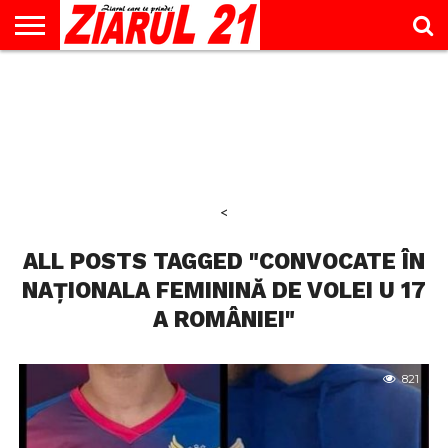
ACTUALITATE
INTERVIU
EDUCAŢIE
LIFESTYLE
OPINII
SPORT
ŞTIRI
UTILE
CONTACT
& TIMP
LIBER
<
ALL POSTS TAGGED "CONVOCATE ÎN
NAȚIONALA FEMININĂ DE VOLEI U 17
A ROMÂNIEI"
821