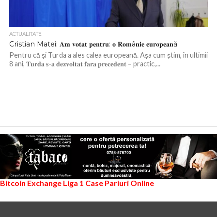
ACTUALITATE
Cristian Matei: 𝐀𝐦 𝐯𝐨𝐭𝐚𝐭 𝐩𝐞𝐧𝐭𝐫𝐮: 𝐨 𝐑𝐨𝐦â𝐧𝐢𝐞 𝐞𝐮𝐫𝐨𝐩𝐞𝐚𝐧ă
Pentru că și Turda a ales calea europeană. Așa cum știm, în ultimii
8 ani, 𝐓𝐮𝐫𝐝𝐚 𝐬-𝐚 𝐝𝐞𝐳𝐯𝐨𝐥𝐭𝐚𝐭 𝐟𝐚𝐫𝐚 𝐩𝐫𝐞𝐜𝐞𝐝𝐞𝐧𝐭 – practic,...
Bitcoin Exchange
Liga 1
Case Pariuri Online