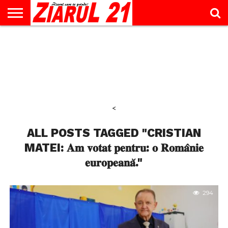
ACTUALITATE
INTERVIU
EDUCAŢIE
LIFESTYLE
OPINII
SPORT
ŞTIRI
UTILE
CONTACT
& TIMP
LIBER
<
ALL POSTS TAGGED "CRISTIAN
MATEI: 𝐀𝐦 𝐯𝐨𝐭𝐚𝐭 𝐩𝐞𝐧𝐭𝐫𝐮: 𝐨 𝐑𝐨𝐦𝐚̂𝐧𝐢𝐞
𝐞𝐮𝐫𝐨𝐩𝐞𝐚𝐧𝐚̆."
294