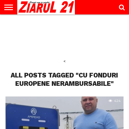
ACTUALITATE
INTERVIU
EDUCAŢIE
LIFESTYLE
OPINII
SPORT
ŞTIRI
UTILE
CONTACT
& TIMP
LIBER
<
ALL POSTS TAGGED "CU FONDURI
EUROPENE NERAMBURSABILE"
424