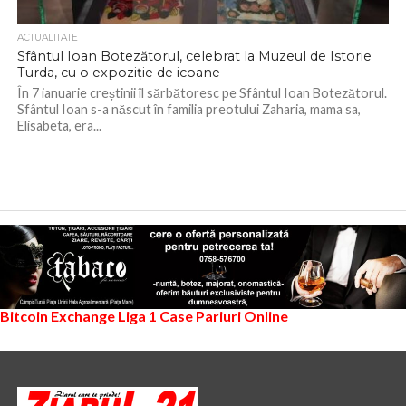
ACTUALITATE
Sfântul Ioan Botezătorul, celebrat la Muzeul de Istorie
Turda, cu o expoziție de icoane
În 7 ianuarie creștinii îl sărbătoresc pe Sfântul Ioan Botezătorul.
Sfântul Ioan s-a născut în familia preotului Zaharia, mama sa,
Elisabeta, era...
Bitcoin Exchange
Liga 1
Case Pariuri Online