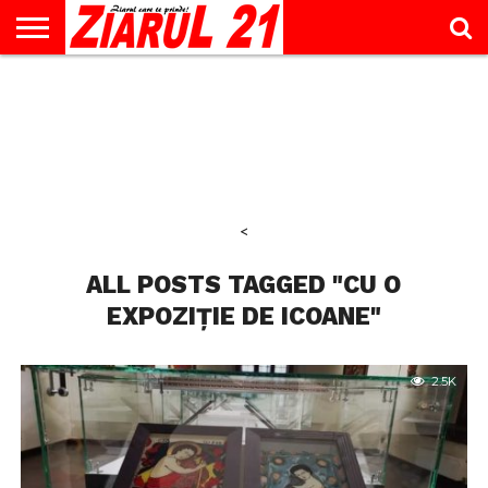
ACTUALITATE
INTERVIU
EDUCAŢIE
LIFESTYLE
OPINII
SPORT
ŞTIRI
UTILE
CONTACT
& TIMP
LIBER
<
ALL POSTS TAGGED "CU O
EXPOZIȚIE DE ICOANE"
2.5K