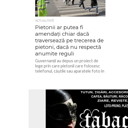
ACTUALITATE
Pietonii ar putea fi
amendați chiar dacă
traversează pe trecerea de
pietoni, dacă nu respectă
anumite reguli
Guvernanții au depus un proiect de
lege prin care pietonii care folosesc
telefonul, căștile sau aparatele foto în
timp ce traversează pe...