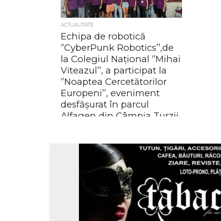
ACTUALITATE
Echipa de robotică
‘’CyberPunk Robotics’’,de
la Colegiul Național ‘’Mihai
Viteazul’’, a participat la
‘’Noaptea Cercetătorilor
Europeni’’, eveniment
desfășurat în parcul
Alfagen din Câmpia Turzii
Echipa de robotică ‘’CyberPunk
Robotics’’,de la Colegiul Național ‘’Mihai
Viteazul’’, a participat la ‘’Noaptea
Cercetătorilor Europeni’’, eveniment
desfășurat în parcul Alfagen din...