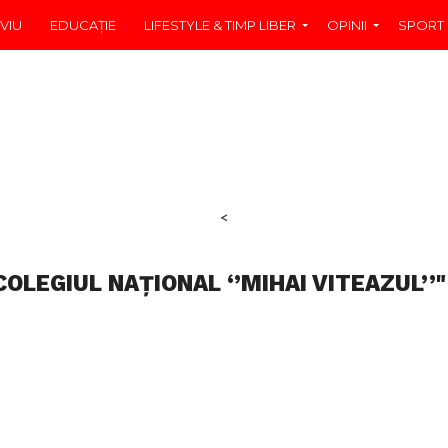
VIU
EDUCAŢIE
LIFESTYLE & TIMP LIBER
OPINII
SPORT
<
OLEGIUL NAȚIONAL ‘’MIHAI VITEAZUL’’"