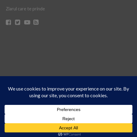
Ziarul care te prinde
Acest site folosește cookies. Navigând în continuare, vă exprimați acordul asupra folosirii
CONTACT
CLAUS WEB DESIGN & HOSTING
cookie-urilor.
Află mai multe
© Ziarul 21 Turda | Materialele de pe acest site pot fi preluate doar cu acordul
Am înțeles!
scris al reprezentanţilor publicaţiei Ziarul 21.