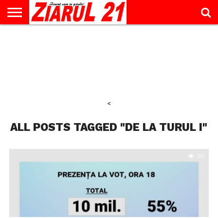
ACTUALITATE
INTERVIU
EDUCAŢIE
LIFESTYLE
OPINII
SPORT
ŞTIRI
UTILE
CONTACT
& TIMP
LIBER
<
ALL POSTS TAGGED "DE LA TURUL I"
511