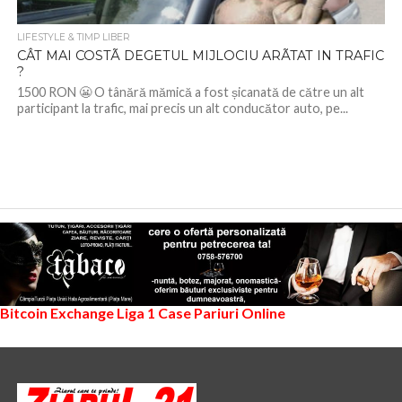
LIFESTYLE & TIMP LIBER
CÂT MAI COSTÃ DEGETUL MIJLOCIU ARÃTAT IN TRAFIC
?
1500 RON 😬 O tânără mămică a fost șicanată de către un alt
participant la trafic, mai precis un alt conducător auto, pe...
Bitcoin Exchange
Liga 1
Case Pariuri Online