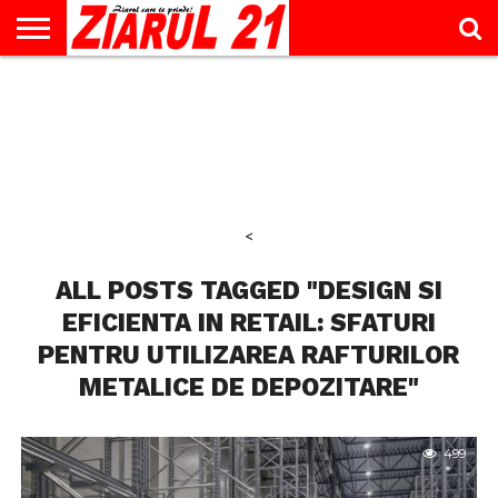
ACTUALITATE
INTERVIU
EDUCAŢIE
LIFESTYLE
OPINII
SPORT
ŞTIRI
UTILE
CONTACT
& TIMP
LIBER
<
ALL POSTS TAGGED "DESIGN SI
EFICIENTA IN RETAIL: SFATURI
PENTRU UTILIZAREA RAFTURILOR
METALICE DE DEPOZITARE"
499