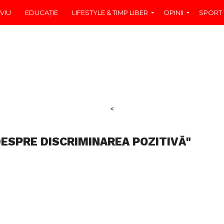
VIU
EDUCAŢIE
LIFESTYLE & TIMP LIBER
OPINII
SPORT
<
DESPRE DISCRIMINAREA POZITIVĂ"