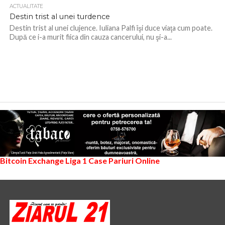
ACTUALITATE
Destin trist al unei turdence
Destin trist al unei clujence. Iuliana Palfi îşi duce viaţa cum poate.
După ce i-a murit fiica din cauza cancerului, nu şi-a...
Bitcoin Exchange
Liga 1
Case Pariuri Online