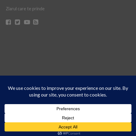
Ziarul care te prinde
Acest site folosește cookies. Navigând în continuare, vă exprimați acordul asupra folosirii
CONTACT
CLAUS WEB DESIGN & HOSTING
cookie-urilor.
Află mai multe
© Ziarul 21 Turda | Materialele de pe acest site pot fi preluate doar cu acordul
Am înțeles!
scris al reprezentanţilor publicaţiei Ziarul 21.