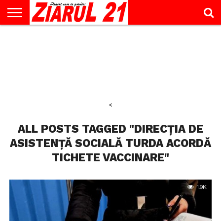
ACTUALITATE
INTERVIU
EDUCAŢIE
LIFESTYLE
OPINII
SPORT
ŞTIRI
UTILE
CONTACT
& TIMP
LIBER
<
ALL POSTS TAGGED "DIRECȚIA DE
ASISTENȚĂ SOCIALĂ TURDA ACORDĂ
TICHETE VACCINARE"
1.9K