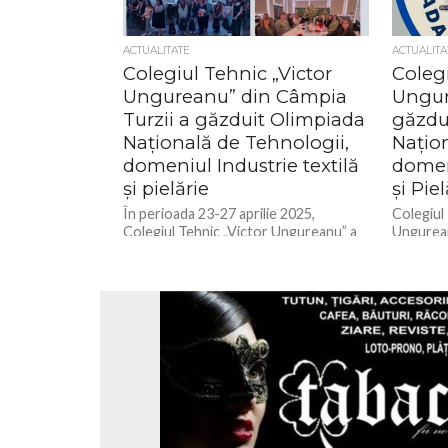
ACTUALITATE
ACTUALITA
Colegiul Tehnic „Victor
Colegi
Ungureanu” din Câmpia
Ungur
Turzii a găzduit Olimpiada
găzdu
Națională de Tehnologii,
Națio
domeniul Industrie textilă
domeni
și pielărie
și Piel
În perioada 23-27 aprilie 2025,
Colegiul
Colegiul Tehnic „Victor Ungureanu” a
Ungurean
fost gazda celei mai înalte competiții
Olimpiada
de pregătire profesională și de
„Tehnolo
specialitate...
Industrie
aprilie 20