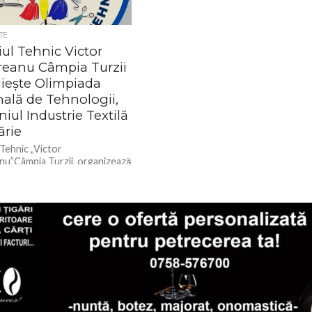
TE
ul Tehnic Victor
eanu Câmpia Turzii
iește Olimpiada
nală de Tehnologii,
ul Industrie Textilă
ărie
 Tehnic „Victor
u”Câmpia Turzii, organizează
 din aria curriculară
gii”, pentru Domeniul
 textilă și pielărie, 23-27
25, la care...