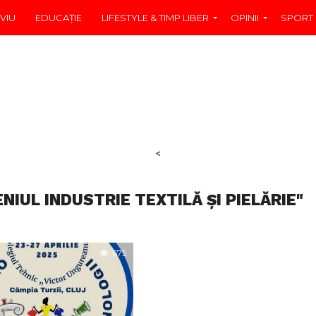
VIU
EDUCAŢIE
LIFESTYLE & TIMP LIBER
OPINII
SPORT
<
IUL INDUSTRIE TEXTILĂ ȘI PIELĂRIE"
675