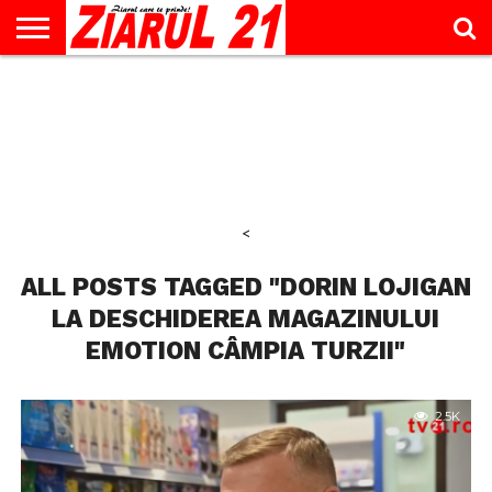
ACTUALITATE
INTERVIU
EDUCAŢIE
LIFESTYLE
OPINII
SPORT
ŞTIRI
UTILE
CONTACT
& TIMP
LIBER
<
ALL POSTS TAGGED "DORIN LOJIGAN
LA DESCHIDEREA MAGAZINULUI
EMOTION CÂMPIA TURZII"
2.5K