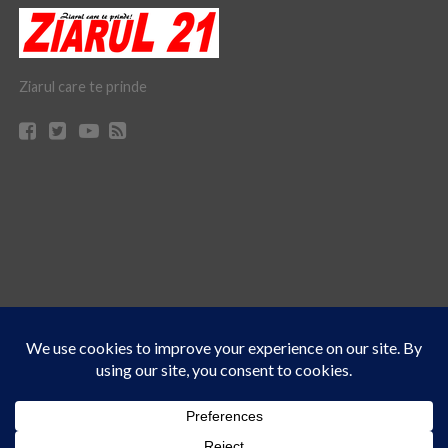
Ziarul care te prinde
Acest site folosește cookies. Navigând în continuare, vă exprimați acordul asupra folosirii