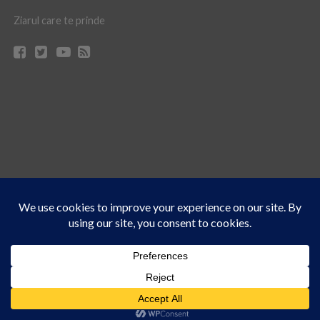
Ziarul care te prinde
Acest site folosește cookies. Navigând în continuare, vă exprimați acordul asupra folosirii
CONTACT
CLAUS WEB DESIGN & HOSTING
cookie-urilor.
Află mai multe
© Ziarul 21 Turda | Materialele de pe acest site pot fi preluate doar cu acordul
Am înțeles!
scris al reprezentanţilor publicaţiei Ziarul 21.