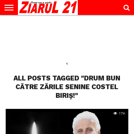
ACTUALITATE
INTERVIU
EDUCAŢIE
LIFESTYLE
OPINII
SPORT
ŞTIRI
UTILE
CONTACT
& TIMP
LIBER
<
ALL POSTS TAGGED "DRUM BUN
CĂTRE ZĂRILE SENINE COSTEL
BIRIȘ!"
1.7K