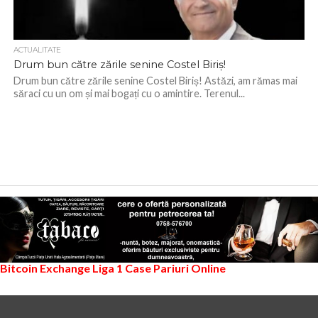
ACTUALITATE
Drum bun către zările senine Costel Biriș!
Drum bun către zările senine Costel Biriș! Astăzi, am rămas mai
săraci cu un om și mai bogați cu o amintire. Terenul...
Bitcoin Exchange
Liga 1
Case Pariuri Online