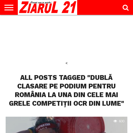
ACTUALITATE
INTERVIU
EDUCAŢIE
LIFESTYLE
OPINII
SPORT
ŞTIRI
UTILE
CONTACT
& TIMP
LIBER
<
ALL POSTS TAGGED "DUBLĂ
CLASARE PE PODIUM PENTRU
ROMÂNIA LA UNA DIN CELE MAI
GRELE COMPETIȚII OCR DIN LUME"
600