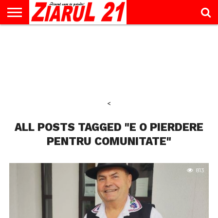
ACTUALITATE
INTERVIU
EDUCAŢIE
LIFESTYLE
OPINII
SPORT
ŞTIRI
UTILE
CONTACT
& TIMP
LIBER
<
ALL POSTS TAGGED "E O PIERDERE
PENTRU COMUNITATE"
813