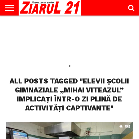
ACTUALITATE
INTERVIU
EDUCAŢIE
LIFESTYLE
OPINII
SPORT
ŞTIRI
UTILE
CONTACT
& TIMP
LIBER
<
ALL POSTS TAGGED "ELEVII ȘCOLII
GIMNAZIALE „MIHAI VITEAZUL”
IMPLICAȚI ÎNTR-O ZI PLINĂ DE
ACTIVITĂȚI CAPTIVANTE"
581