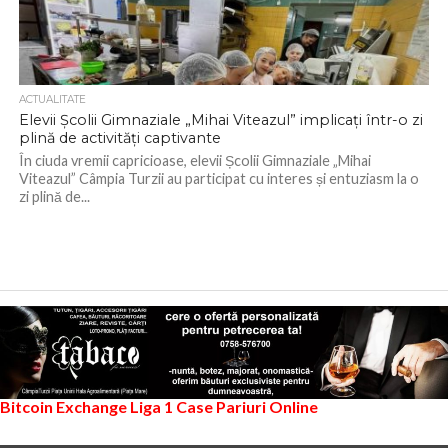
ACTUALITATE
Elevii Școlii Gimnaziale „Mihai Viteazul” implicați într-o zi
plină de activități captivante
În ciuda vremii capricioase, elevii Școlii Gimnaziale „Mihai
Viteazul” Câmpia Turzii au participat cu interes și entuziasm la o
zi plină de...
Bitcoin Exchange
Liga 1
Case Pariuri Online