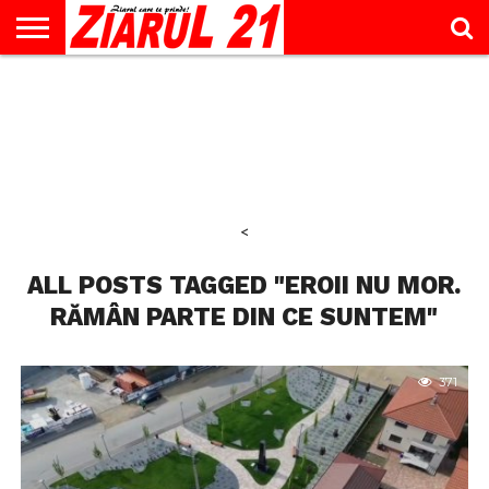
ACTUALITATE
INTERVIU
EDUCAŢIE
LIFESTYLE
OPINII
SPORT
ŞTIRI
UTILE
CONTACT
& TIMP
LIBER
<
ALL POSTS TAGGED "EROII NU MOR.
RĂMÂN PARTE DIN CE SUNTEM"
371