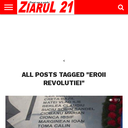
ACTUALITATE
INTERVIU
EDUCAŢIE
LIFESTYLE
OPINII
SPORT
ŞTIRI
UTILE
CONTACT
& TIMP
LIBER
<
ALL POSTS TAGGED "EROII
REVOLUTIEI"
573